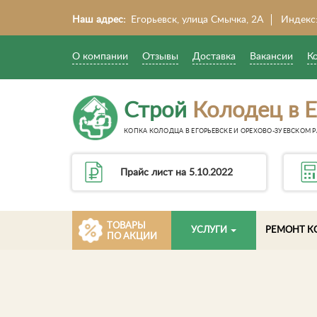
Наш адрес:
Егорьевск, улица Смычка, 2А
Индекс
О компании
Отзывы
Доставка
Вакансии
К
Строй
Колодец в Е
КОПКА КОЛОДЦА В ЕГОРЬЕВСКЕ И ОРЕХОВО-ЗУЕВСКОМ Р
Прайс лист на 5.10.2022
ТОВАРЫ
УСЛУГИ
РЕМОНТ К
ПО АКЦИИ