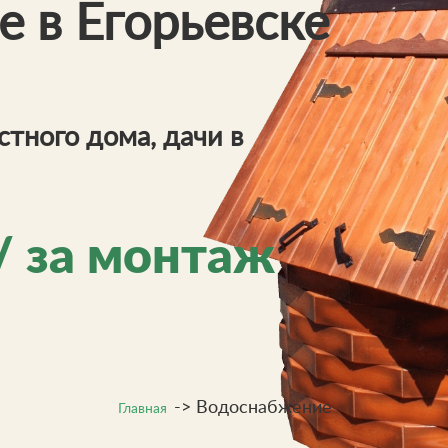
 в Егорьевске
стного дома, дачи в
/ за монтаж
->
Водоснабжение
Главная