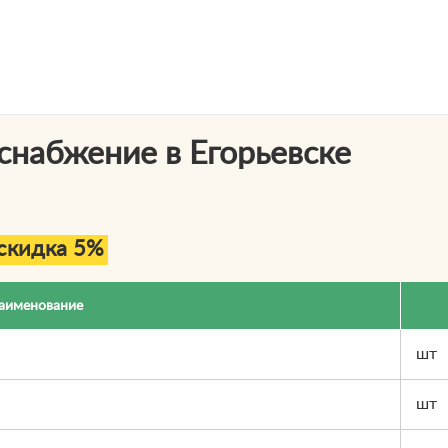
снабжение в Егорьевске
скидка 5%
аименование
шт
шт