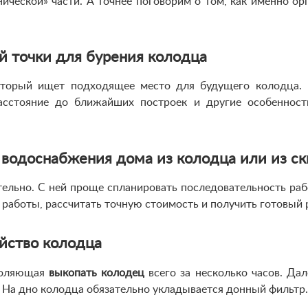
нической» части. А точнее поговорим о том, как именно о
й точки для бурения колодца
который ищет подходящее место для будущего колодца. 
асстояние до ближайших построек и другие особенност
 водоснабжения дома из колодца или из ск
тельно. С ней проще спланировать последовательность ра
 работы, рассчитать точную стоимость и получить готовый р
ойство колодца
зволяющая
выкопать колодец
всего за несколько часов. Да
 На дно колодца обязательно укладывается донный фильтр.