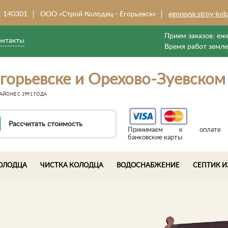
: 140301
ООО «Строй Колодец - Егорьевск»
egorevsk.stroy-kol
Прием заказов:
еже
онтакты
Время работ земл
горьевске и Орехово-Зуевском
АЙОНЕ С 1991 ГОДА
Рассчитать стоимость
Принимаем к оплате
банковские карты
ОЛОДЦА
ЧИСТКА КОЛОДЦА
ВОДОСНАБЖЕНИЕ
СЕПТИК И