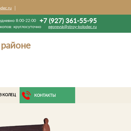
odec.ru
+7 (927) 361-55-95
дневно 8:00-22:00
екопов:
круглосуточно
egorevsk@stroy-kolodec.ru
 районе
З КОЛЕЦ
КОНТАКТЫ